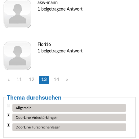
akw-mann
1 beigetragene Antwort
Flori16
1 beigetragene Antwort
«
11
12
13
14
»
Thema durchsuchen
Allgemein
DoorLine Videotürklingeln
DoorLine Türsprechanlagen