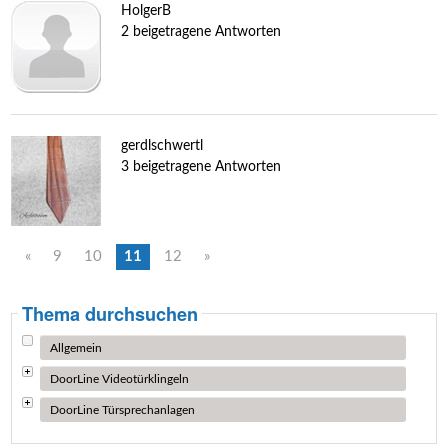
HolgerB
2 beigetragene Antworten
gerdlschwertl
3 beigetragene Antworten
«
9
10
11
12
»
Thema durchsuchen
Allgemein
DoorLine Videotürklingeln
DoorLine Türsprechanlagen