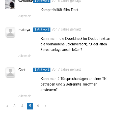
1
Vor 8 Jahre gefragt
Antwort
wemud49
Kompatibilität Slim Dect
Allgemein
1
Vor 7 Jahre gefragt
Antwort
matoya
Kann mann die DoorLine Slim Dect direkt an
die vorhandene Stromversorgung der alten
Sprechanlage anschließen?
Allgemein
1
Vor 7 Jahre gefragt
Antwort
Gast
Kann man 2 Türsprechanlagen an einer TK
betrieben und 2 getrennte Türöffner
ansteuern?
Allgemein
«
3
4
5
6
»