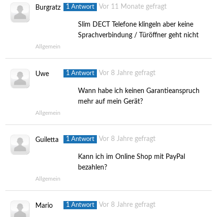
1
Vor 11 Monate gefragt
Antwort
Burgratz
Slim DECT Telefone klingeln aber keine
Sprachverbindung / Türöffner geht nicht
Allgemein
1
Vor 8 Jahre gefragt
Antwort
Uwe
Wann habe ich keinen Garantieanspruch
mehr auf mein Gerät?
Allgemein
1
Vor 8 Jahre gefragt
Antwort
Guiletta
Kann ich im Online Shop mit PayPal
bezahlen?
Allgemein
1
Vor 8 Jahre gefragt
Antwort
Mario