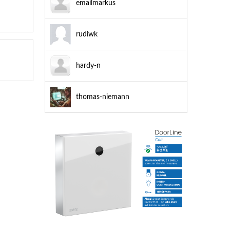
emailmarkus
rudiwk
hardy-n
thomas-niemann