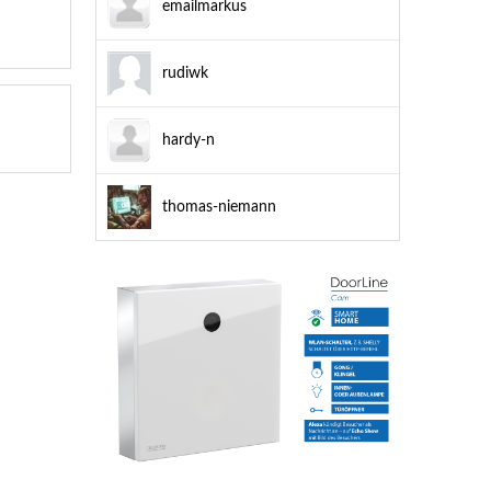
emailmarkus
rudiwk
hardy-n
thomas-niemann