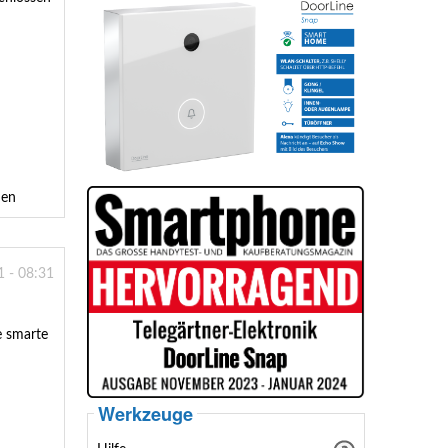
den
1 - 08:31
e smarte
Werkzeuge