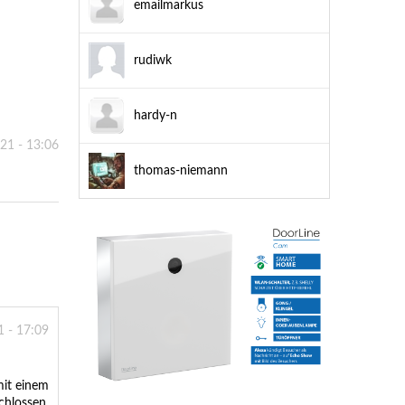
emailmarkus
rudiwk
hardy-n
021 - 13:06
thomas-niemann
1 - 17:09
mit einem
schlossen