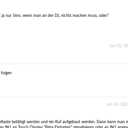
t ja nur Sinn, wenn man an der DL nichts machen muss, oder?
Jun 10, 2
 folgen
Jun 10, 202
ngeltaste betätigt werden und ein Ruf aufgebaut werden. Dann kann man 
 an IN1 an Touch Display "Bitte Eintreten" signalisieren oder an IN2 ange