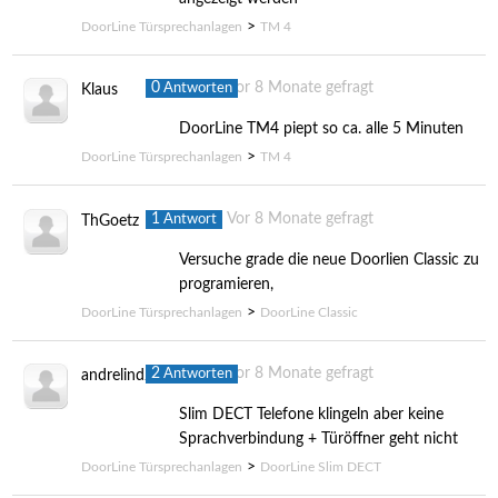
>
DoorLine Türsprechanlagen
TM 4
0
Vor 8 Monate gefragt
Antworten
Klaus
DoorLine TM4 piept so ca. alle 5 Minuten
>
DoorLine Türsprechanlagen
TM 4
1
Vor 8 Monate gefragt
Antwort
ThGoetz
Versuche grade die neue Doorlien Classic zu
programieren,
>
DoorLine Türsprechanlagen
DoorLine Classic
2
Vor 8 Monate gefragt
Antworten
andrelinder
Slim DECT Telefone klingeln aber keine
Sprachverbindung + Türöffner geht nicht
>
DoorLine Türsprechanlagen
DoorLine Slim DECT