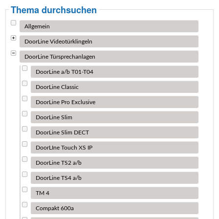
Thema durchsuchen
Allgemein
DoorLine Videotürklingeln
DoorLine Türsprechanlagen
DoorLine a/b T01-T04
DoorLine Classic
DoorLine Pro Exclusive
DoorLine Slim
DoorLine Slim DECT
DoorLIne Touch XS IP
DoorLine TS2 a/b
DoorLine TS4 a/b
TM 4
Compakt 600a