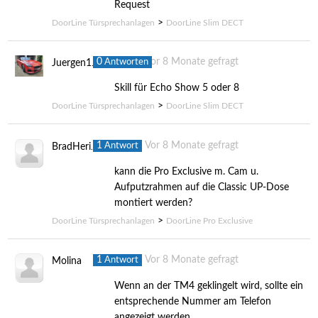
Request
>
DoorLine Türsprechanlagen
DoorLine Slim DECT
0
Vor 8 Monate gefragt
Antworten
Juergen1956
Skill für Echo Show 5 oder 8
>
DoorLine Türsprechanlagen
DoorLine Slim DECT
1
Vor 8 Monate gefragt
Antwort
BradHering
kann die Pro Exclusive m. Cam u.
Aufputzrahmen auf die Classic UP-Dose
montiert werden?
>
DoorLine Türsprechanlagen
DoorLine Pro Exclusive
1
Vor 8 Monate gefragt
Antwort
Molina
Wenn an der TM4 geklingelt wird, sollte ein
entsprechende Nummer am Telefon
angezeigt werden