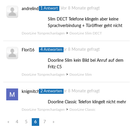
1
Vor 8 Monate gefragt
Antwort
andrelinder
Slim DECT Telefone klingeln aber keine
Sprachverbindung + Türöffner geht nicht
>
DoorLine Türsprechanlagen
DoorLine Slim DECT
4
Vor 8 Monate gefragt
Antworten
Flori16
Doorline Slim kein Bild bei Anruf auf dem
Fritz C5
>
DoorLine Türsprechanlagen
DoorLine Slim
2
Vor 8 Monate gefragt
Antworten
knigmitch
Doorline Classic Telefon klingelt nicht mehr
>
DoorLine Türsprechanlagen
DoorLine Classic
«
4
5
6
7
»