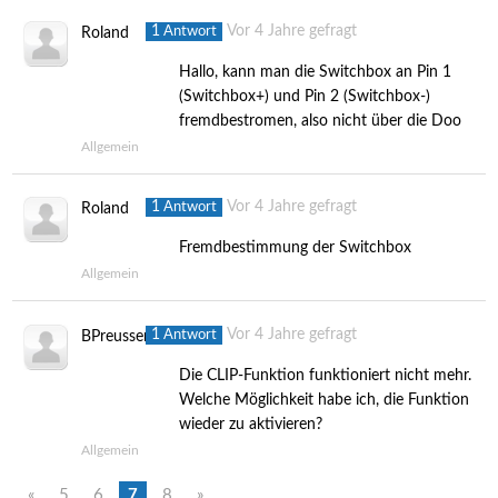
1
Vor 4 Jahre gefragt
Antwort
Roland
Hallo, kann man die Switchbox an Pin 1
(Switchbox+) und Pin 2 (Switchbox-)
fremdbestromen, also nicht über die Doo
Allgemein
1
Vor 4 Jahre gefragt
Antwort
Roland
Fremdbestimmung der Switchbox
Allgemein
1
Vor 4 Jahre gefragt
Antwort
BPreusser
Die CLIP-Funktion funktioniert nicht mehr.
Welche Möglichkeit habe ich, die Funktion
wieder zu aktivieren?
Allgemein
«
5
6
7
8
»