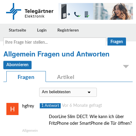
Startseite
Login
Registrieren
Ihre
Frage
hier
Allgemein Fragen und Antworten
stellen...
Abonnieren
Fragen
Artikel
1
Vor 6 Monate gefragt
Antwort
hgfrey
DoorLine Slim DECT: Wie kann ich über
FritzPhone oder SmartPhone die Tür öffnen?
Allgemein