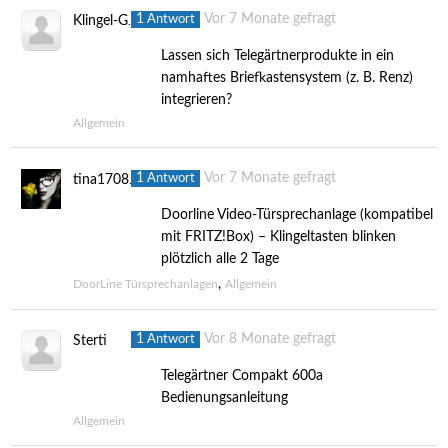
1
Vor 7 Monate gefragt
Antwort
Klingel-Gnom
Lassen sich Telegärtnerprodukte in ein
namhaftes Briefkastensystem (z. B. Renz)
integrieren?
Allgemein
1
Vor 7 Monate gefragt
Antwort
tina170869
Doorline Video-Türsprechanlage (kompatibel
mit FRITZ!Box) – Klingeltasten blinken
plötzlich alle 2 Tage
,
DoorLine Türsprechanlagen
Allgemein
1
Vor 8 Monate gefragt
Antwort
Sterti
Telegärtner Compakt 600a
Bedienungsanleitung
Allgemein