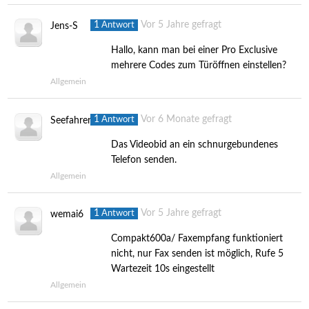
1
Vor 5 Jahre gefragt
Antwort
Jens-S
Hallo, kann man bei einer Pro Exclusive
mehrere Codes zum Türöffnen einstellen?
Allgemein
1
Vor 6 Monate gefragt
Antwort
Seefahrer
Das Videobid an ein schnurgebundenes
Telefon senden.
Allgemein
1
Vor 5 Jahre gefragt
Antwort
wemai6
Compakt600a/ Faxempfang funktioniert
nicht, nur Fax senden ist möglich, Rufe 5
Wartezeit 10s eingestellt
Allgemein